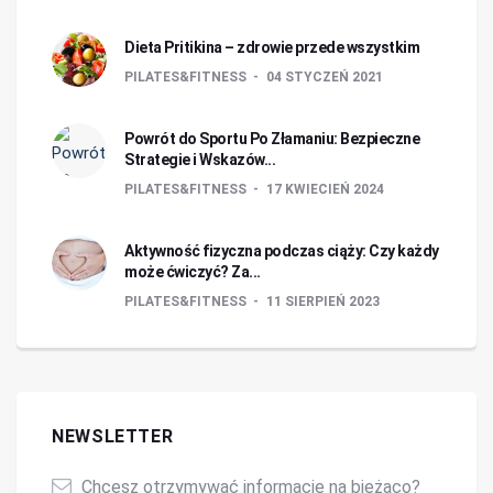
Dieta Pritikina – zdrowie przede wszystkim
PILATES&FITNESS
04 STYCZEŃ 2021
Powrót do Sportu Po Złamaniu: Bezpieczne
Strategie i Wskazów...
PILATES&FITNESS
17 KWIECIEŃ 2024
Aktywność fizyczna podczas ciąży: Czy każdy
może ćwiczyć? Za...
PILATES&FITNESS
11 SIERPIEŃ 2023
NEWSLETTER
Chcesz otrzymywać informacje na bieżąco?