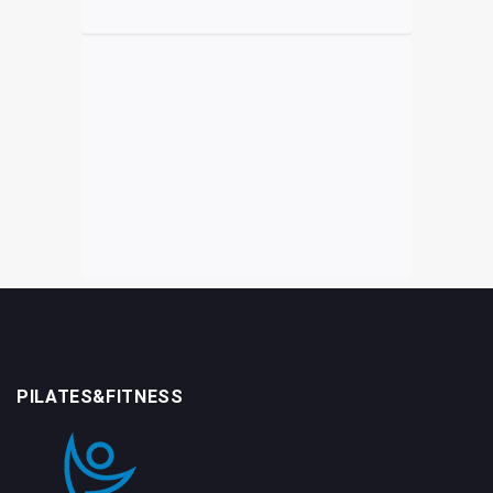
PILATES&FITNESS