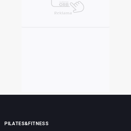
PILATES&FITNESS