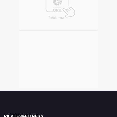
PILATES&FITNESS