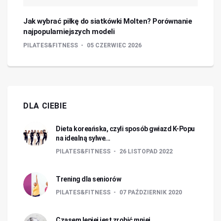
Jak wybrać piłkę do siatkówki Molten? Porównanie
najpopularniejszych modeli
PILATES&FITNESS
05 CZERWIEC 2026
DLA CIEBIE
Dieta koreańska, czyli sposób gwiazd K-Popu
na idealną sylwe...
PILATES&FITNESS
26 LISTOPAD 2022
Trening dla seniorów
PILATES&FITNESS
07 PAŹDZIERNIK 2020
Czasem lepiej jest zrobić mniej