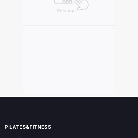
PILATES&FITNESS