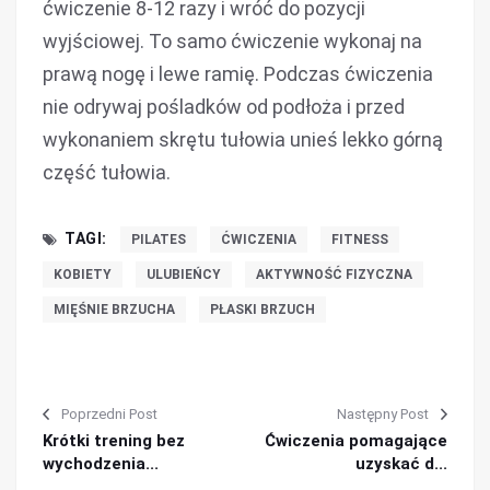
ćwiczenie 8-12 razy i wróć do pozycji
wyjściowej. To samo ćwiczenie wykonaj na
prawą nogę i lewe ramię. Podczas ćwiczenia
nie odrywaj pośladków od podłoża i przed
wykonaniem skrętu tułowia unieś lekko górną
część tułowia.
TAGI:
PILATES
ĆWICZENIA
FITNESS
KOBIETY
ULUBIEŃCY
AKTYWNOŚĆ FIZYCZNA
MIĘŚNIE BRZUCHA
PŁASKI BRZUCH
Poprzedni Post
Następny Post
Krótki trening bez
Ćwiczenia pomagające
wychodzenia...
uzyskać d...