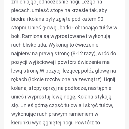
zmieniając jednocześnie nogi. Leżąc na
plecach, umieść stopy na krześle tak, aby
biodra i kolana były zgięte pod katem 90
stopni. Unieś głowę , barki - obracając tułów w
bok. Ramiona są wyprostowane i wykonują
ruch blisko uda. Wykonuj to ćwiczenie
najpierw na prawą stronę (8-12 razy), wróć do
pozycji wyjściowej i powtórz ćwiczenie ma
lewą stronę.W pozycji leżącej, połóż głowę na
rękach (łokcie rozchylone na zewnątrz). Ugnij
kolana, stopy oprzyj na podłodze, następnie
unieś i wyprostuj lewą nogę. Kolana stykają
się. Unieś górną część tułowia i skręć tułów,
wykonując ruch prawym ramieniem w
kierunku wyciągniętej nogi. Powtórz to