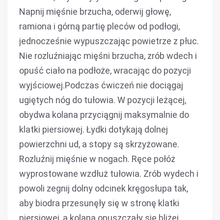
Napnij mięśnie brzucha, oderwij głowę,
ramiona i górną partię pleców od podłogi,
jednocześnie wypuszczając powietrze z płuc.
Nie rozluźniając mięśni brzucha, zrób wdech i
opuść ciało na podłoże, wracając do pozycji
wyjściowej.Podczas ćwiczeń nie dociągaj
ugiętych nóg do tułowia. W pozycji leżącej,
obydwa kolana przyciągnij maksymalnie do
klatki piersiowej. Łydki dotykają dolnej
powierzchni ud, a stopy są skrzyżowane.
Rozluźnij mięśnie w nogach. Ręce połóż
wyprostowane wzdłuż tułowia. Zrób wydech i
powoli zegnij dolny odcinek kręgosłupa tak,
aby biodra przesunęły się w stronę klatki
piersiowej, a kolana opuszczały się bliżej