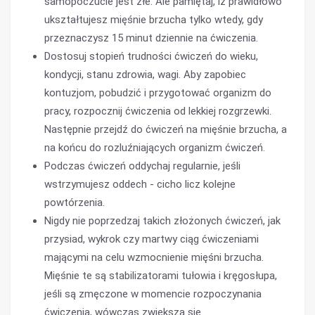
samopoczucie jest złe. Ale pamiętaj, iż prawidłowo
ukształtujesz mięśnie brzucha tylko wtedy, gdy
przeznaczysz 15 minut dziennie na ćwiczenia.
Dostosuj stopień trudności ćwiczeń do wieku,
kondycji, stanu zdrowia, wagi. Aby zapobiec
kontuzjom, pobudzić i przygotować organizm do
pracy, rozpocznij ćwiczenia od lekkiej rozgrzewki.
Następnie przejdź do ćwiczeń na mięśnie brzucha, a
na końcu do rozluźniających organizm ćwiczeń.
Podczas ćwiczeń oddychaj regularnie, jeśli
wstrzymujesz oddech - cicho licz kolejne
powtórzenia.
Nigdy nie poprzedzaj takich złożonych ćwiczeń, jak
przysiad, wykrok czy martwy ciąg ćwiczeniami
mającymi na celu wzmocnienie mięśni brzucha.
Mięśnie te są stabilizatorami tułowia i kręgosłupa,
jeśli są zmęczone w momencie rozpoczynania
ćwiczenia, wówczas zwiększa się