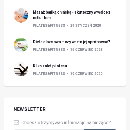
Masaż bańką chińską - skuteczny w walce z
cellulitem
PILATES&FITNESS
29 STYCZEŃ 2020
Dieta aloesowa – czy warto jej spróbować?
PILATES&FITNESS
16 CZERWIEC 2023
Kilka zalet pilatesu
PILATES&FITNESS
19 CZERWIEC 2020
NEWSLETTER
Chcesz otrzymywać informacje na bieżąco?