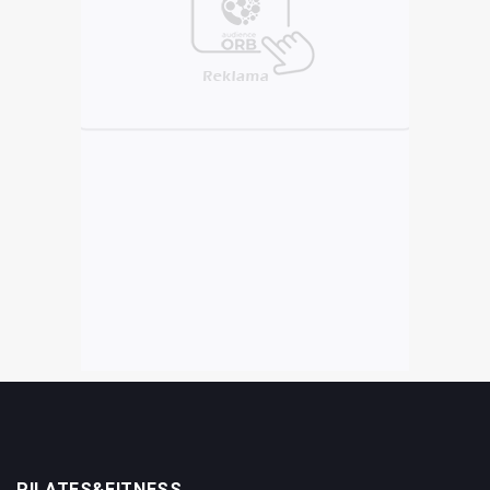
PILATES&FITNESS