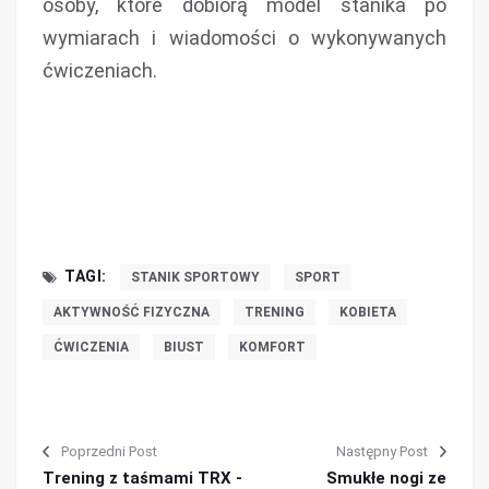
osoby, które dobiorą model stanika po
wymiarach i wiadomości o wykonywanych
ćwiczeniach.
TAGI:
STANIK SPORTOWY
SPORT
AKTYWNOŚĆ FIZYCZNA
TRENING
KOBIETA
ĆWICZENIA
BIUST
KOMFORT
Poprzedni Post
Następny Post
Trening z taśmami TRX -
Smukłe nogi ze