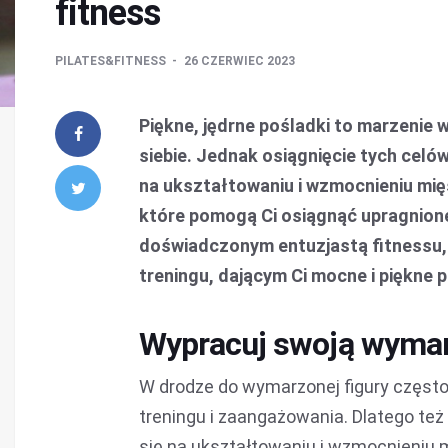
fitness
PILATES&FITNESS
26 CZERWIEC 2023
Piękne, jędrne pośladki to marzenie 
siebie. Jednak osiągnięcie tych cel
na ukształtowaniu i wzmocnieniu mię
które pomogą Ci osiągnąć upragnione
doświadczonym entuzjastą fitnessu,
treningu, dającym Ci mocne i piękne p
Wypracuj swoją wymar
W drodze do wymarzonej figury częst
treningu i zaangażowania. Dlatego też
się na ukształtowaniu i wzmocnieniu