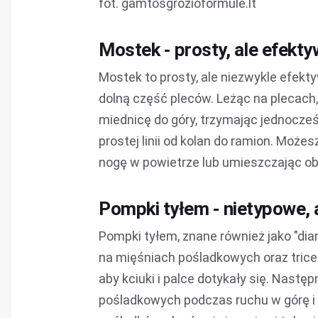
fot. gamtosgrozioformule.lt
Mostek - prosty, ale efekt
Mostek to prosty, ale niezwykle efekt
dolną część pleców. Leżąc na plecach,
miednicę do góry, trzymając jednocze
prostej linii od kolan do ramion. Moż
nogę w powietrze lub umieszczając ob
Pompki tyłem - nietypowe, 
Pompki tyłem, znane również jako "dia
na mięśniach pośladkowych oraz tric
aby kciuki i palce dotykały się. Nastę
pośladkowych podczas ruchu w górę i 