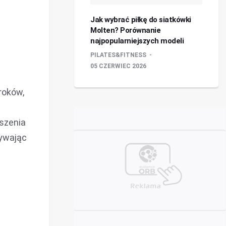
Jak wybrać piłkę do siatkówki
Molten? Porównanie
najpopularniejszych modeli
PILATES&FITNESS
05 CZERWIEC 2026
roków,
szenia
nywając