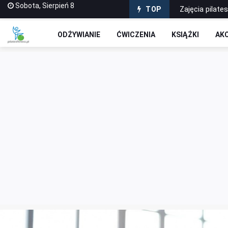
Sobota, Sierpień 8
Zajęcia pilate
TOP
Odkryj Siłę Sł
ODŻYWIANIE
ĆWICZENIA
KSIĄŻKI
AK
Odkryj sekretn
Powrót do Spo
Ćwiczenia Po 