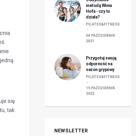
metodą Wima
Hofa - czy to
działa?
PILATES&FITNESS
cnia
04 PAŹDZIERNIK
2021
eś
anie
Przygotuj swoją
 jedną
odporność na
sezon grypowy
PILATES&FITNESS
15 PAŹDZIERNIK
2022
je się
u, tak
NEWSLETTER