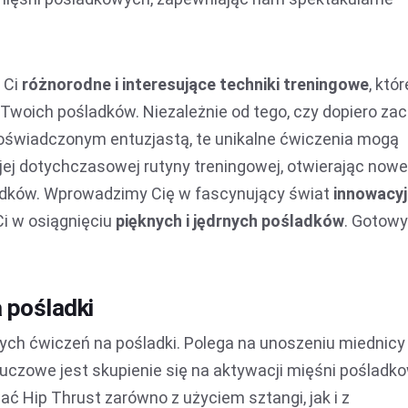
 Ci
różnorodne i interesujące techniki treningowe
, któr
 Twoich pośladków. Niezależnie od tego, czy dopiero za
 doświadczonym entuzjastą, te unikalne ćwiczenia mogą
ej dotychczasowej rutyny treningowej, otwierając nowe
adków. Wprowadzimy Cię w fascynujący świat
innowacy
Ci w osiągnięciu
pięknych i jędrnych pośladków
. Gotowy
a pośladki
zych ćwiczeń na pośladki. Polega na unoszeniu miednicy
Kluczowe jest skupienie się na aktywacji mięśni pośladk
 Hip Thrust zarówno z użyciem sztangi, jak i z