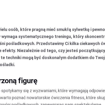
wielu osób, które pragną mieć smukłą sylwetkę i pewn
ów wymaga systematycznego treningu, który skoncentru
śni pośladkowych. Przedstawimy Ci kilka ciekawych ć
 efekty. Niezależnie od tego, czy jesteś początkując
 te techniki mogą być doskonałym dodatkiem do Two
ośladki.
zoną figurę
o spotykamy się z wyzwaniami, które wymagają odpowi
 warto poznać nowatorskie ćwiczenia fitness, które skup
 mięśni pośladkowych, zapewniając nam spektakularne