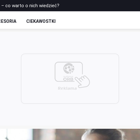
s – co warto o nich wiedzieć?
owiańskiej Gimnastyki dla Kobiet!
CESORIA
CIEKAWOSTKI
e ruchy, które odmłodzą Twoje ciało i umysł! Gyrokinesis – Nowa er
rtu Po Złamaniu: Bezpieczne Strategie i Wskazówki
Cięciu Cesarskim: Bezpieczny Powrót do Formy Po Porodzie