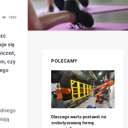
1693
ość
je się
wiczeń,
POLECAMY
ym, czy
jego
edniego
Dlaczego warto postawić na
iają
zrobotyzowaną formę