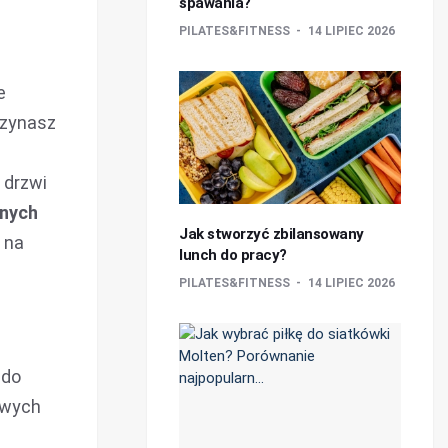
spawania?
PILATES&FITNESS
14 LIPIEC 2026
e
czynasz
 drzwi
jnych
Jak stworzyć zbilansowany
 na
lunch do pracy?
PILATES&FITNESS
14 LIPIEC 2026
 do
owych