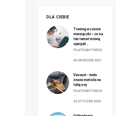
DLA CIEBIE
Trening w czasie
miesiączki – co na
ten temat mówią
specjali...
PILATES&FITNESS
06 GRUDZIEŃ 2021
Vacuum - mało
znana metoda na
talię osy
PILATES&FITNESS
22 STYCZEŃ 2020
Oddychanie