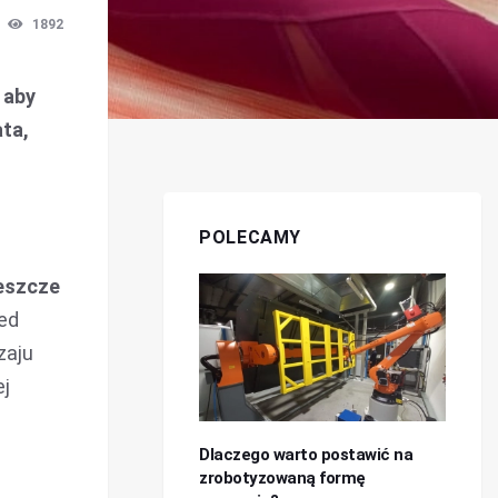
1892
 aby
ata,
POLECAMY
jeszcze
ed
zaju
ej
Dlaczego warto postawić na
zrobotyzowaną formę