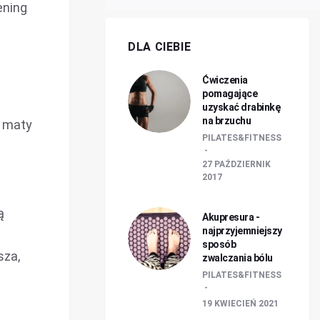
ening
DLA CIEBIE
Ćwiczenia
pomagające
uzyskać drabinkę
na brzuchu
ć maty
PILATES&FITNESS
27 PAŹDZIERNIK
2017
ą
Akupresura -
najprzyjemniejszy
sposób
sza,
zwalczania bólu
PILATES&FITNESS
19 KWIECIEŃ 2021