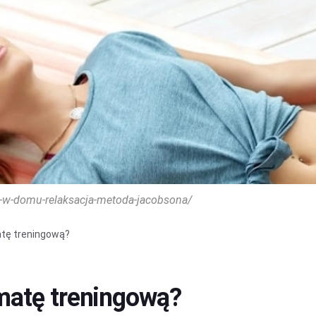
ga-w-domu-relaksacja-metoda-jacobsona/
tę treningową?
matę treningową?