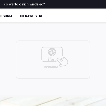
s – co warto o nich wiedzieć?
owiańskiej Gimnastyki dla Kobiet!
CESORIA
CIEKAWOSTKI
e ruchy, które odmłodzą Twoje ciało i umysł! Gyrokinesis – Nowa er
rtu Po Złamaniu: Bezpieczne Strategie i Wskazówki
Cięciu Cesarskim: Bezpieczny Powrót do Formy Po Porodzie