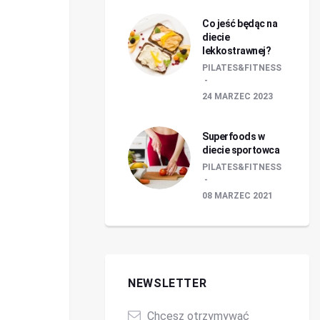
Co jeść będąc na
diecie
lekkostrawnej?
PILATES&FITNESS
24 MARZEC 2023
Superfoods w
diecie sportowca
PILATES&FITNESS
08 MARZEC 2021
NEWSLETTER
Chcesz otrzymywać