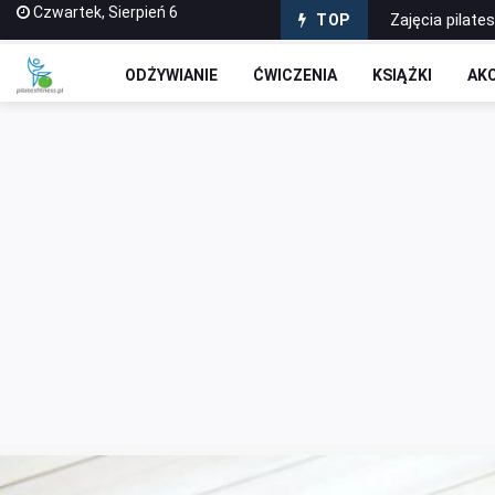
Czwartek, Sierpień 6
Zajęcia pilate
TOP
Odkryj Siłę Sł
ODŻYWIANIE
ĆWICZENIA
KSIĄŻKI
AK
Odkryj sekretn
Powrót do Spo
Ćwiczenia Po 