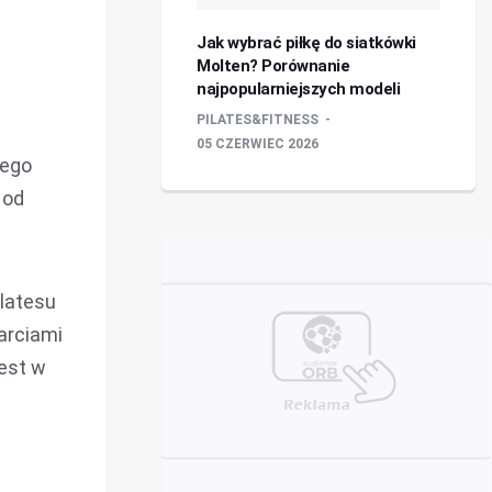
Jak wybrać piłkę do siatkówki
Molten? Porównanie
najpopularniejszych modeli
PILATES&FITNESS
05 CZERWIEC 2026
nego
 od
ilatesu
arciami
jest w