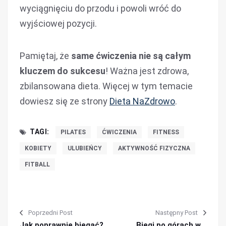
wyciągnięciu do przodu i powoli wróć do
wyjściowej pozycji.
Pamiętaj, że
same ćwiczenia nie są całym
kluczem do sukcesu
! Ważna jest zdrowa,
zbilansowana dieta. Więcej w tym temacie
dowiesz się ze strony
Dieta NaZdrowo
.
TAGI:
PILATES
ĆWICZENIA
FITNESS
KOBIETY
ULUBIEŃCY
AKTYWNOŚĆ FIZYCZNA
FITBALL
Poprzedni Post
Następny Post
Jak poprawnie biegać?
Biegi po górach w…