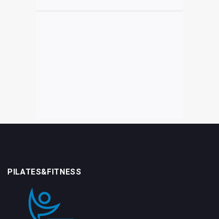
PILATES&FITNESS