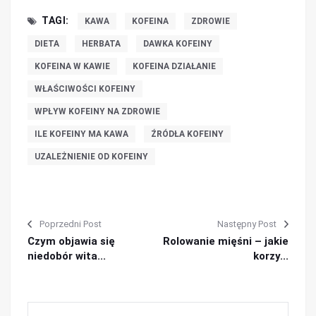
TAGI:
KAWA
KOFEINA
ZDROWIE
DIETA
HERBATA
DAWKA KOFEINY
KOFEINA W KAWIE
KOFEINA DZIAŁANIE
WŁAŚCIWOŚCI KOFEINY
WPŁYW KOFEINY NA ZDROWIE
ILE KOFEINY MA KAWA
ŹRÓDŁA KOFEINY
UZALEŻNIENIE OD KOFEINY
Poprzedni Post
Następny Post
Czym objawia się
Rolowanie mięśni – jakie
niedobór wita...
korzy...