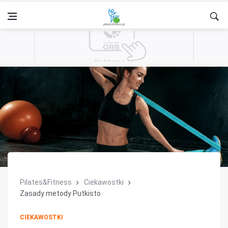
Pilates&Fitness
Ciekawostki
Zasady metody Putkisto
CIEKAWOSTKI