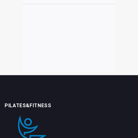
PILATES&FITNESS